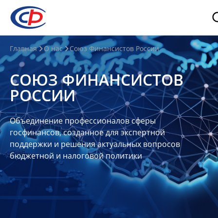
О
Главная
О нас
Союз Финансистов России
нас
СОЮЗ ФИНАНСИСТОВ
О
РОССИИ
СФР
Совет
Объединение профессионалов сферы
Союза
госфинансов, созданное для экспертной
Участники
поддержки и решения актуальных вопросов
бюджетной и налоговой политики
Планы
и
отчеты
Контакты