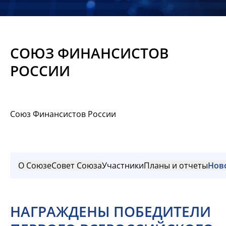
Новости
Мероприятия
СОЮЗ ФИНАНСИСТОВ
Материалы
РОССИИ
Обмен
опытом
Союз Финансистов России
Вступить
О Союзе
Совет Союза
Участники
Планы и отчеты
Нов
НАГРАЖДЕНЫ ПОБЕДИТЕЛИ