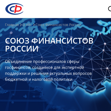
О
Главная
О нас
Союз Финансистов России
нас
СОЮЗ ФИНАНСИСТОВ
О
РОССИИ
СФР
Совет
Объединение профессионалов сферы
Союза
госфинансов, созданное для экспертной
Участники
поддержки и решения актуальных вопросов
бюджетной и налоговой политики
Планы
и
отчеты
Контакты