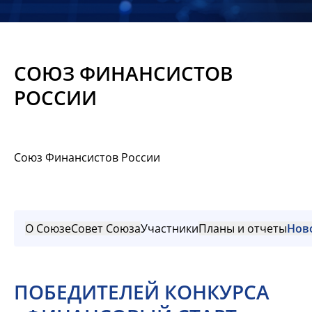
Новости
Мероприятия
СОЮЗ ФИНАНСИСТОВ
Материалы
РОССИИ
Обмен
опытом
Союз Финансистов России
Вступить
О Союзе
Совет Союза
Участники
Планы и отчеты
Нов
ПОБЕДИТЕЛЕЙ КОНКУРСА