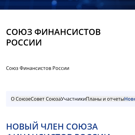
Новости
Мероприятия
СОЮЗ ФИНАНСИСТОВ
Материалы
РОССИИ
Обмен
опытом
Союз Финансистов России
Вступить
О Союзе
Совет Союза
Участники
Планы и отчеты
Нов
НОВЫЙ ЧЛЕН СОЮЗА