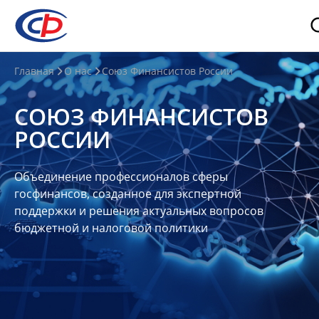
О
Главная
О нас
Союз Финансистов России
нас
СОЮЗ ФИНАНСИСТОВ
О
РОССИИ
СФР
Совет
Объединение профессионалов сферы
Союза
госфинансов, созданное для экспертной
Участники
поддержки и решения актуальных вопросов
бюджетной и налоговой политики
Планы
и
отчеты
Контакты