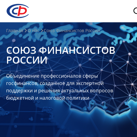
О
Главная
О нас
Союз Финансистов России
нас
СОЮЗ ФИНАНСИСТОВ
О
РОССИИ
СФР
Совет
Объединение профессионалов сферы
Союза
госфинансов, созданное для экспертной
Участники
поддержки и решения актуальных вопросов
бюджетной и налоговой политики
Планы
и
отчеты
Контакты