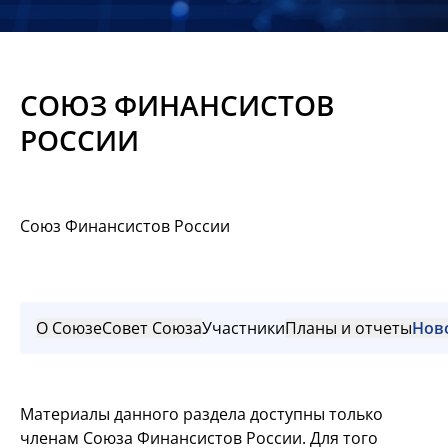
Новости
Мероприятия
СОЮЗ ФИНАНСИСТОВ
Материалы
РОССИИ
Обмен
опытом
Союз Финансистов России
Вступить
О Союзе
Совет Союза
Участники
Планы и отчеты
Нов
Материалы данного раздела доступны только
членам Союза Финансистов России. Для того