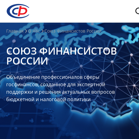
О
Главная
О нас
Союз Финансистов России
нас
СОЮЗ ФИНАНСИСТОВ
О
РОССИИ
СФР
Совет
Объединение профессионалов сферы
Союза
госфинансов, созданное для экспертной
Участники
поддержки и решения актуальных вопросов
бюджетной и налоговой политики
Планы
и
отчеты
Контакты