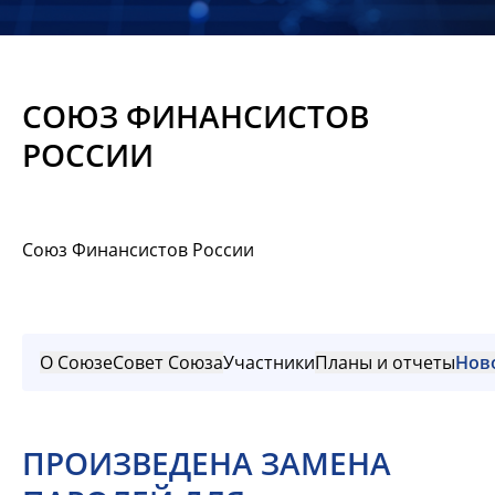
Новости
Мероприятия
СОЮЗ ФИНАНСИСТОВ
Материалы
РОССИИ
Обмен
опытом
Союз Финансистов России
Вступить
О Союзе
Совет Союза
Участники
Планы и отчеты
Нов
ПРОИЗВЕДЕНА ЗАМЕНА