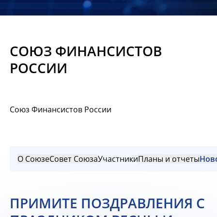
Новости
Мероприятия
СОЮЗ ФИНАНСИСТОВ
Материалы
РОССИИ
Обмен
опытом
Союз Финансистов России
Вступить
О Союзе
Совет Союза
Участники
Планы и отчеты
Нов
ПРИМИТЕ ПОЗДРАВЛЕНИЯ С