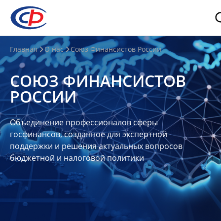
О
Главная
О нас
Союз Финансистов России
нас
СОЮЗ ФИНАНСИСТОВ
О
РОССИИ
СФР
Совет
Объединение профессионалов сферы
Союза
госфинансов, созданное для экспертной
Участники
поддержки и решения актуальных вопросов
бюджетной и налоговой политики
Планы
и
отчеты
Контакты