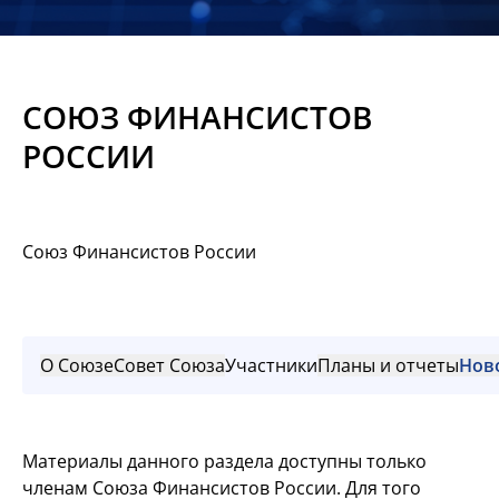
Новости
Мероприятия
СОЮЗ ФИНАНСИСТОВ
Материалы
РОССИИ
Обмен
опытом
Союз Финансистов России
Вступить
О Союзе
Совет Союза
Участники
Планы и отчеты
Нов
Материалы данного раздела доступны только
членам Союза Финансистов России. Для того