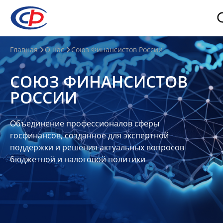
О
Главная
О нас
Союз Финансистов России
нас
СОЮЗ ФИНАНСИСТОВ
О
РОССИИ
СФР
Совет
Объединение профессионалов сферы
Союза
госфинансов, созданное для экспертной
Участники
поддержки и решения актуальных вопросов
бюджетной и налоговой политики
Планы
и
отчеты
Контакты