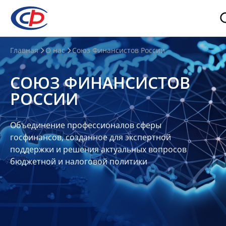
О
Главная
О нас
Союз Финансистов России
нас
СОЮЗ ФИНАНСИСТОВ
О
РОССИИ
СФР
Совет
Объединение профессионалов сферы
Союза
госфинансов, созданное для экспертной
Участники
поддержки и решения актуальных вопросов
бюджетной и налоговой политики
Планы
и
отчеты
Контакты