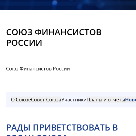
Новости
Мероприятия
СОЮЗ ФИНАНСИСТОВ
Материалы
РОССИИ
Обмен
опытом
Союз Финансистов России
Вступить
О Союзе
Совет Союза
Участники
Планы и отчеты
Нов
РАДЫ ПРИВЕТСТВОВАТЬ В