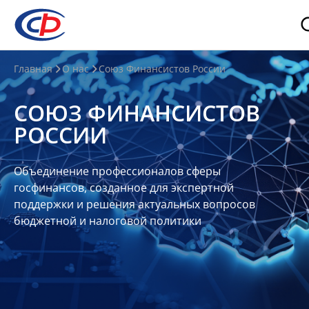
О
Главная
О нас
Союз Финансистов России
нас
СОЮЗ ФИНАНСИСТОВ
О
РОССИИ
СФР
Совет
Объединение профессионалов сферы
Союза
госфинансов, созданное для экспертной
Участники
поддержки и решения актуальных вопросов
бюджетной и налоговой политики
Планы
и
отчеты
Контакты