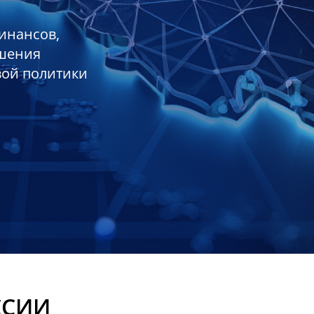
инансов,
ешения
вой политики
ССИИ