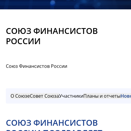
Новости
Мероприятия
СОЮЗ ФИНАНСИСТОВ
Материалы
РОССИИ
Обмен
опытом
Союз Финансистов России
Вступить
О Союзе
Совет Союза
Участники
Планы и отчеты
Нов
СОЮЗ ФИНАНСИСТОВ