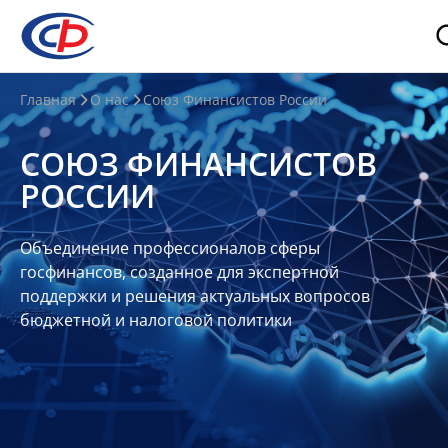
О
Главная
О нас
Союз Финансистов России
нас
СОЮЗ ФИНАНСИСТОВ
О
РОССИИ
СФР
Совет
Объединение профессионалов сферы
Союза
госфинансов, созданное для экспертной
Участники
поддержки и решения актуальных вопросов
бюджетной и налоговой политики
Планы
и
отчеты
Контакты