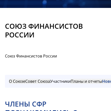
Новости
Мероприятия
СОЮЗ ФИНАНСИСТОВ
Материалы
РОССИИ
Обмен
опытом
Союз Финансистов России
Вступить
О Союзе
Совет Союза
Участники
Планы и отчеты
Нов
ЧЛЕНЫ СФР