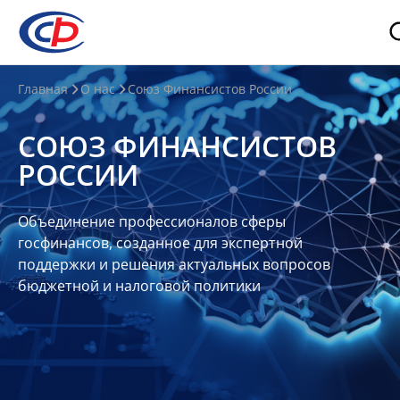
О
Главная
О нас
Союз Финансистов России
нас
СОЮЗ ФИНАНСИСТОВ
О
РОССИИ
СФР
Совет
Объединение профессионалов сферы
Союза
госфинансов, созданное для экспертной
Участники
поддержки и решения актуальных вопросов
бюджетной и налоговой политики
Планы
и
отчеты
Контакты