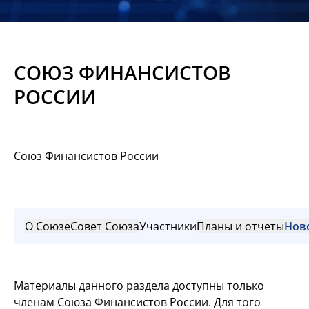
Новости
Мероприятия
СОЮЗ ФИНАНСИСТОВ
Материалы
РОССИИ
Обмен
опытом
Союз Финансистов России
Вступить
О Союзе
Совет Союза
Участники
Планы и отчеты
Нов
Материалы данного раздела доступны только
членам Союза Финансистов России. Для того