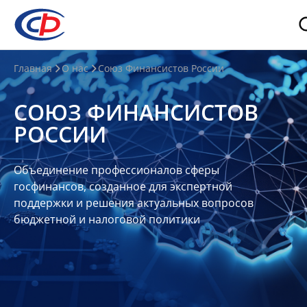
О
Главная
О нас
Союз Финансистов России
нас
СОЮЗ ФИНАНСИСТОВ
О
РОССИИ
СФР
Совет
Объединение профессионалов сферы
Союза
госфинансов, созданное для экспертной
Участники
поддержки и решения актуальных вопросов
бюджетной и налоговой политики
Планы
и
отчеты
Контакты