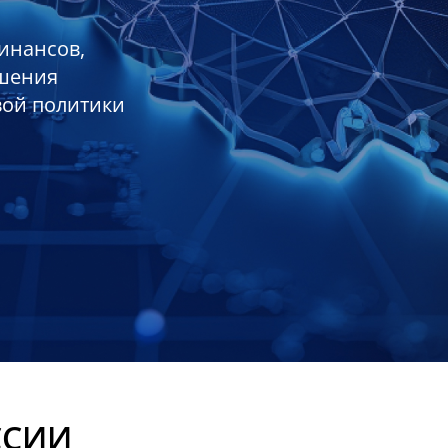
инансов,
ешения
вой политики
ССИИ