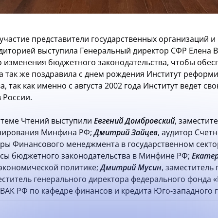
 участие представители государственных организаций и 
диторией выступила Генеральный директор СФР Елена В
 изменения бюджетного законодательства, чтобы обес
а так же поздравила с днем рождения Институт реформ
 так как именно с августа 2002 года Институт ведет св
 России.
 теме Чтений выступили
Евгений Домбровский
, заместит
анирования Минфина РФ;
Дмитрий Зайцев
, аудитор Счет
ры Финансового менеджмента в государственном секто
сы бюджетного законодательства в Минфине РФ;
Екатер
-экономической политике;
Дмитрий Мусин
, заместитель
еститель генерального директора федерального фонда «
 ВАК РФ по кафедре финансов и кредита Юго-западного г