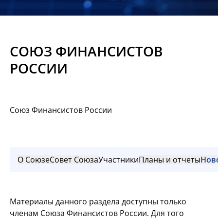
Новости
Мероприятия
СОЮЗ ФИНАНСИСТОВ
Материалы
РОССИИ
Обмен
опытом
Союз Финансистов России
Вступить
О Союзе
Совет Союза
Участники
Планы и отчеты
Нов
Материалы данного раздела доступны только
членам Союза Финансистов России. Для того