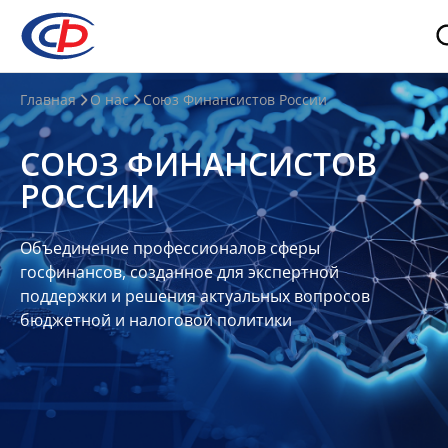
О
Главная
О нас
Союз Финансистов России
нас
СОЮЗ ФИНАНСИСТОВ
О
РОССИИ
СФР
Совет
Объединение профессионалов сферы
Союза
госфинансов, созданное для экспертной
Участники
поддержки и решения актуальных вопросов
бюджетной и налоговой политики
Планы
и
отчеты
Контакты