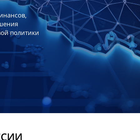
инансов,
ешения
вой политики
ССИИ