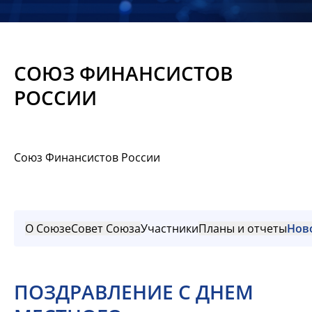
Новости
Мероприятия
СОЮЗ ФИНАНСИСТОВ
Материалы
РОССИИ
Обмен
опытом
Союз Финансистов России
Вступить
О Союзе
Совет Союза
Участники
Планы и отчеты
Нов
ПОЗДРАВЛЕНИЕ С ДНЕМ