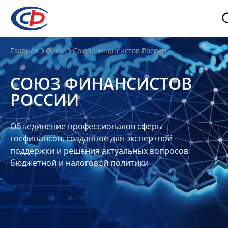
О
Главная
О нас
Союз Финансистов России
нас
СОЮЗ ФИНАНСИСТОВ
О
РОССИИ
СФР
Совет
Объединение профессионалов сферы
Союза
госфинансов, созданное для экспертной
Участники
поддержки и решения актуальных вопросов
бюджетной и налоговой политики
Планы
и
отчеты
Контакты