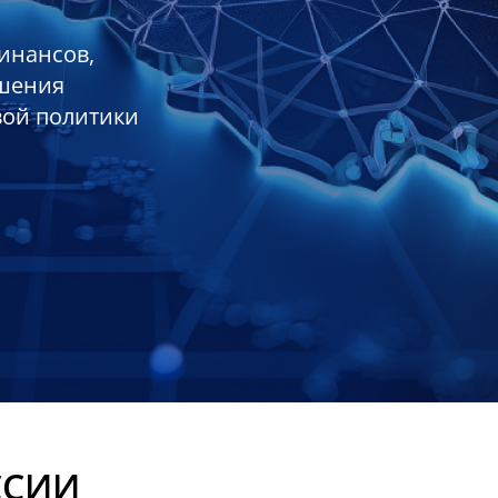
инансов,
ешения
вой политики
ССИИ