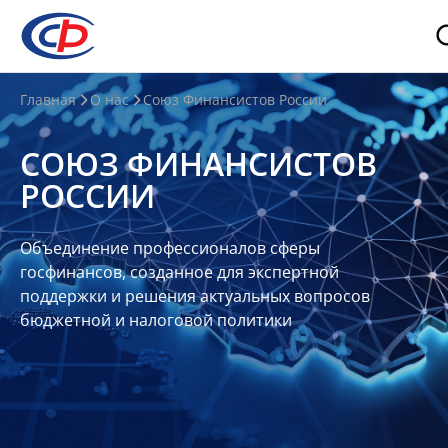
О
Главная
О нас
Союз Финансистов России
нас
СОЮЗ ФИНАНСИСТОВ
О
РОССИИ
СФР
Совет
Объединение профессионалов сферы
Союза
госфинансов, созданное для экспертной
Участники
поддержки и решения актуальных вопросов
бюджетной и налоговой политики
Планы
и
отчеты
Контакты