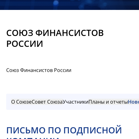
Новости
Мероприятия
СОЮЗ ФИНАНСИСТОВ
Материалы
РОССИИ
Обмен
опытом
Союз Финансистов России
Вступить
О Союзе
Совет Союза
Участники
Планы и отчеты
Нов
ПИСЬМО ПО ПОДПИСНОЙ