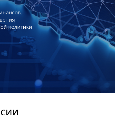
инансов,
ешения
вой политики
ССИИ