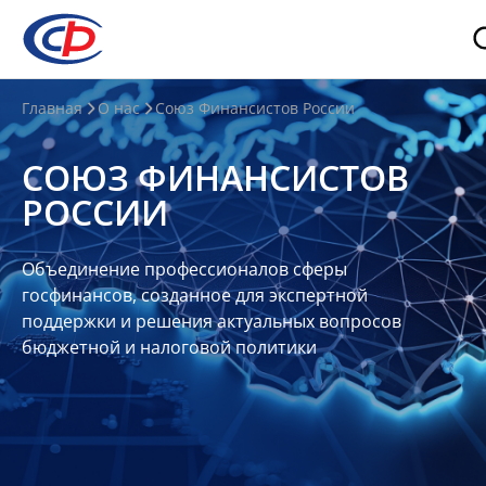
О
Главная
О нас
Союз Финансистов России
нас
СОЮЗ ФИНАНСИСТОВ
О
РОССИИ
СФР
Совет
Объединение профессионалов сферы
Союза
госфинансов, созданное для экспертной
Участники
поддержки и решения актуальных вопросов
бюджетной и налоговой политики
Планы
и
отчеты
Контакты