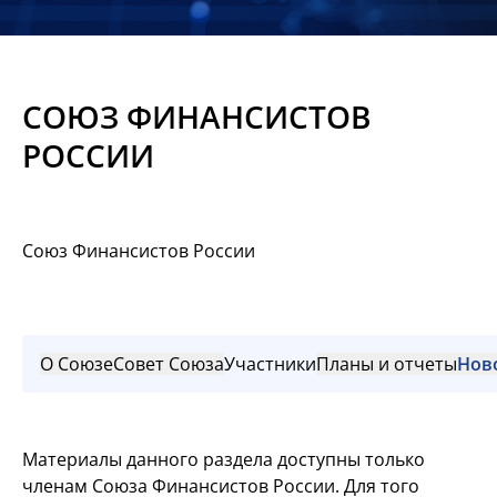
Новости
Мероприятия
СОЮЗ ФИНАНСИСТОВ
Материалы
РОССИИ
Обмен
опытом
Союз Финансистов России
Вступить
О Союзе
Совет Союза
Участники
Планы и отчеты
Нов
Материалы данного раздела доступны только
членам Союза Финансистов России. Для того