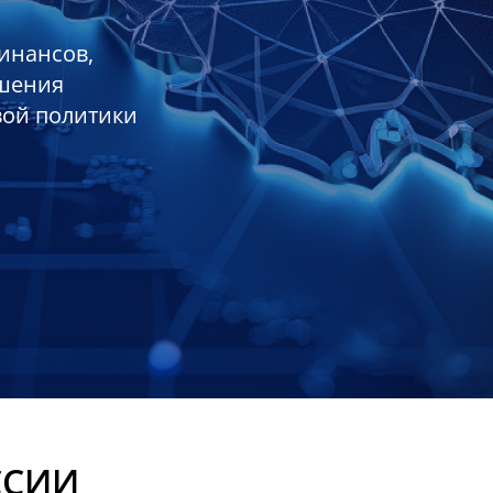
инансов,
ешения
вой политики
ССИИ