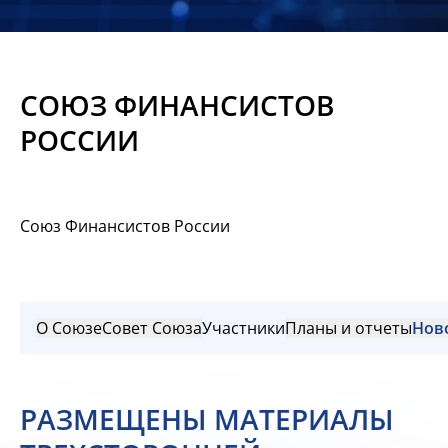
Новости
Мероприятия
СОЮЗ ФИНАНСИСТОВ
Материалы
РОССИИ
Обмен
опытом
Союз Финансистов России
Вступить
О Союзе
Совет Союза
Участники
Планы и отчеты
Нов
РАЗМЕЩЕНЫ МАТЕРИАЛЫ