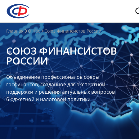
О
Главная
О нас
Союз Финансистов России
нас
СОЮЗ ФИНАНСИСТОВ
О
РОССИИ
СФР
Совет
Объединение профессионалов сферы
Союза
госфинансов, созданное для экспертной
Участники
поддержки и решения актуальных вопросов
бюджетной и налоговой политики
Планы
и
отчеты
Контакты