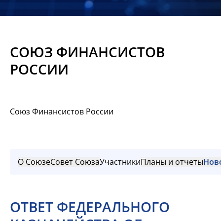
Новости
Мероприятия
СОЮЗ ФИНАНСИСТОВ
Материалы
РОССИИ
Обмен
опытом
Союз Финансистов России
Вступить
О Союзе
Совет Союза
Участники
Планы и отчеты
Нов
ОТВЕТ ФЕДЕРАЛЬНОГО