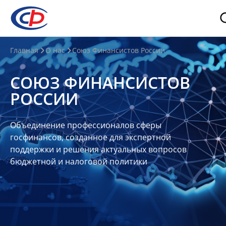
О
Главная
О нас
Союз Финансистов России
нас
СОЮЗ ФИНАНСИСТОВ
О
РОССИИ
СФР
Совет
Объединение профессионалов сферы
Союза
госфинансов, созданное для экспертной
Участники
поддержки и решения актуальных вопросов
бюджетной и налоговой политики
Планы
и
отчеты
Контакты