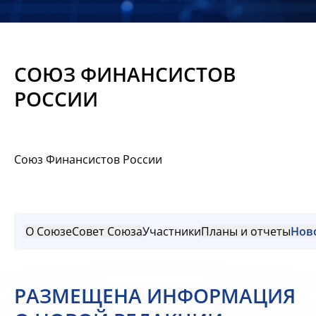
Новости
Мероприятия
СОЮЗ ФИНАНСИСТОВ
Материалы
РОССИИ
Обмен
опытом
Союз Финансистов России
Вступить
О Союзе
Совет Союза
Участники
Планы и отчеты
Нов
РАЗМЕЩЕНА ИНФОРМАЦИЯ