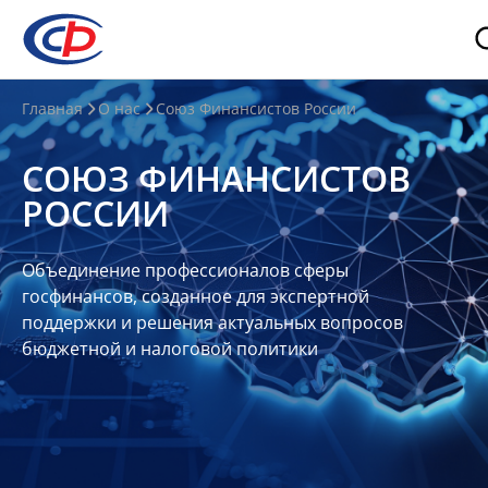
О
Главная
О нас
Союз Финансистов России
нас
СОЮЗ ФИНАНСИСТОВ
О
РОССИИ
СФР
Совет
Объединение профессионалов сферы
Союза
госфинансов, созданное для экспертной
Участники
поддержки и решения актуальных вопросов
бюджетной и налоговой политики
Планы
и
отчеты
Контакты