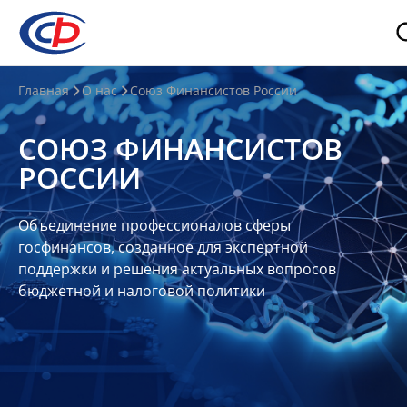
О
Главная
О нас
Союз Финансистов России
нас
СОЮЗ ФИНАНСИСТОВ
О
РОССИИ
СФР
Совет
Объединение профессионалов сферы
Союза
госфинансов, созданное для экспертной
Участники
поддержки и решения актуальных вопросов
бюджетной и налоговой политики
Планы
и
отчеты
Контакты