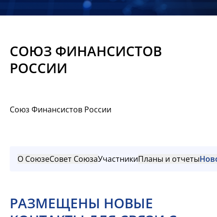
Новости
Мероприятия
СОЮЗ ФИНАНСИСТОВ
Материалы
РОССИИ
Обмен
опытом
Союз Финансистов России
Вступить
О Союзе
Совет Союза
Участники
Планы и отчеты
Нов
РАЗМЕЩЕНЫ НОВЫЕ