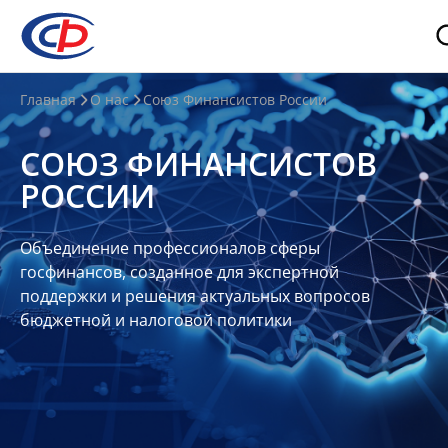
О
Главная
О нас
Союз Финансистов России
нас
СОЮЗ ФИНАНСИСТОВ
О
РОССИИ
СФР
Совет
Объединение профессионалов сферы
Союза
госфинансов, созданное для экспертной
Участники
поддержки и решения актуальных вопросов
бюджетной и налоговой политики
Планы
и
отчеты
Контакты