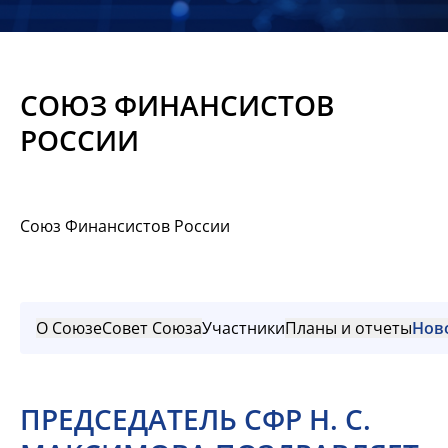
Новости
Мероприятия
СОЮЗ ФИНАНСИСТОВ
Материалы
РОССИИ
Обмен
опытом
Союз Финансистов России
Вступить
О Союзе
Совет Союза
Участники
Планы и отчеты
Нов
ПРЕДСЕДАТЕЛЬ СФР Н. С.