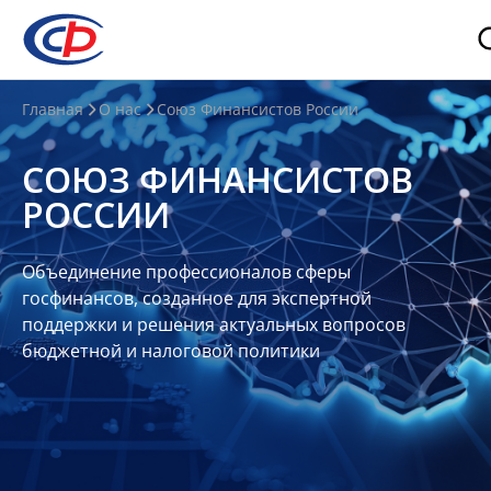
О
Главная
О нас
Союз Финансистов России
нас
СОЮЗ ФИНАНСИСТОВ
О
РОССИИ
СФР
Совет
Объединение профессионалов сферы
Союза
госфинансов, созданное для экспертной
Участники
поддержки и решения актуальных вопросов
бюджетной и налоговой политики
Планы
и
отчеты
Контакты