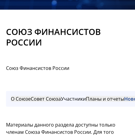
Новости
Мероприятия
СОЮЗ ФИНАНСИСТОВ
Материалы
РОССИИ
Обмен
опытом
Союз Финансистов России
Вступить
О Союзе
Совет Союза
Участники
Планы и отчеты
Нов
Материалы данного раздела доступны только
членам Союза Финансистов России. Для того