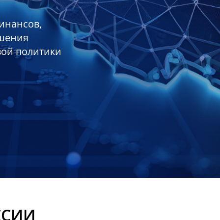
инансов,
ешения
вой политики
ССИИ