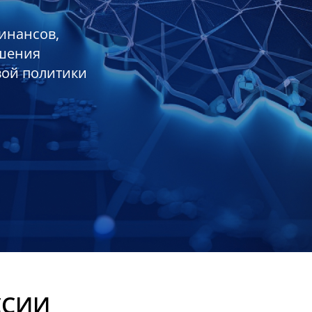
инансов,
ешения
вой политики
ССИИ