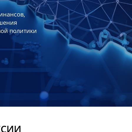
инансов,
ешения
вой политики
ССИИ