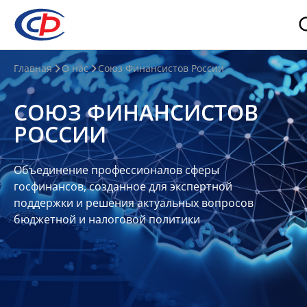
О
Главная
О нас
Союз Финансистов России
нас
СОЮЗ ФИНАНСИСТОВ
О
РОССИИ
СФР
Совет
Объединение профессионалов сферы
Союза
госфинансов, созданное для экспертной
Участники
поддержки и решения актуальных вопросов
бюджетной и налоговой политики
Планы
и
отчеты
Контакты