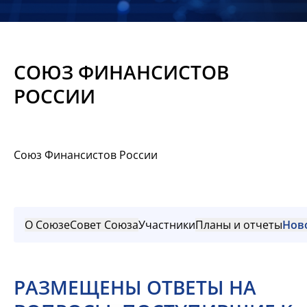
Новости
Мероприятия
СОЮЗ ФИНАНСИСТОВ
Материалы
РОССИИ
Обмен
опытом
Союз Финансистов России
Вступить
О Союзе
Совет Союза
Участники
Планы и отчеты
Нов
РАЗМЕЩЕНЫ ОТВЕТЫ НА