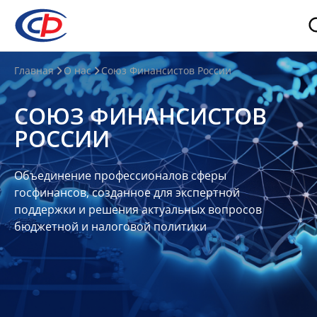
О
Главная
О нас
Союз Финансистов России
нас
СОЮЗ ФИНАНСИСТОВ
О
РОССИИ
СФР
Совет
Объединение профессионалов сферы
Союза
госфинансов, созданное для экспертной
Участники
поддержки и решения актуальных вопросов
бюджетной и налоговой политики
Планы
и
отчеты
Контакты