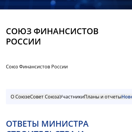
Новости
Мероприятия
СОЮЗ ФИНАНСИСТОВ
Материалы
РОССИИ
Обмен
опытом
Союз Финансистов России
Вступить
О Союзе
Совет Союза
Участники
Планы и отчеты
Нов
ОТВЕТЫ МИНИСТРА