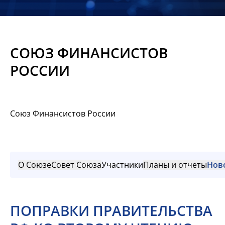
Новости
Мероприятия
СОЮЗ ФИНАНСИСТОВ
Материалы
РОССИИ
Обмен
опытом
Союз Финансистов России
Вступить
О Союзе
Совет Союза
Участники
Планы и отчеты
Нов
ПОПРАВКИ ПРАВИТЕЛЬСТВА