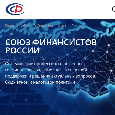
О
Главная
О нас
Союз Финансистов России
нас
СОЮЗ ФИНАНСИСТОВ
О
РОССИИ
СФР
Совет
Объединение профессионалов сферы
Союза
госфинансов, созданное для экспертной
Участники
поддержки и решения актуальных вопросов
бюджетной и налоговой политики
Планы
и
отчеты
Контакты