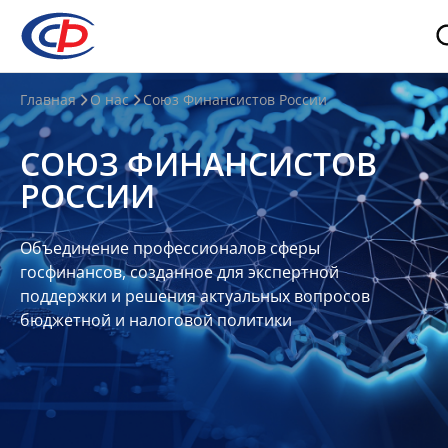
О
Главная
О нас
Союз Финансистов России
нас
СОЮЗ ФИНАНСИСТОВ
О
РОССИИ
СФР
Совет
Объединение профессионалов сферы
Союза
госфинансов, созданное для экспертной
Участники
поддержки и решения актуальных вопросов
бюджетной и налоговой политики
Планы
и
отчеты
Контакты