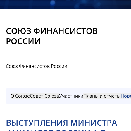
Новости
Мероприятия
СОЮЗ ФИНАНСИСТОВ
Материалы
РОССИИ
Обмен
опытом
Союз Финансистов России
Вступить
О Союзе
Совет Союза
Участники
Планы и отчеты
Нов
ВЫСТУПЛЕНИЯ МИНИСТРА