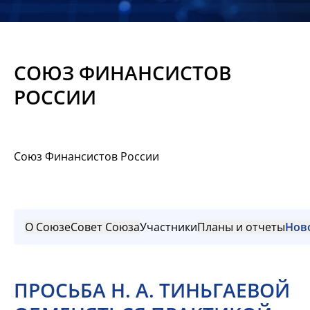
Новости
Мероприятия
СОЮЗ ФИНАНСИСТОВ
Материалы
РОССИИ
Обмен
опытом
Союз Финансистов России
Вступить
О Союзе
Совет Союза
Участники
Планы и отчеты
Нов
ПРОСЬБА Н. А. ТИНЬГАЕВОЙ