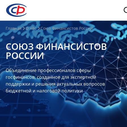
О
Главная
О нас
Союз Финансистов России
нас
СОЮЗ ФИНАНСИСТОВ
О
РОССИИ
СФР
Совет
Объединение профессионалов сферы
Союза
госфинансов, созданное для экспертной
Участники
поддержки и решения актуальных вопросов
бюджетной и налоговой политики
Планы
и
отчеты
Контакты