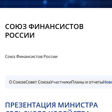
Новости
Мероприятия
СОЮЗ ФИНАНСИСТОВ
Материалы
РОССИИ
Обмен
опытом
Союз Финансистов России
Вступить
О Союзе
Совет Союза
Участники
Планы и отчеты
Нов
ПРЕЗЕНТАЦИЯ МИНИСТРА