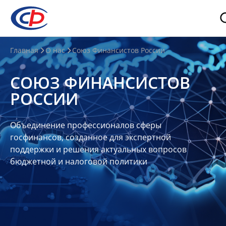
О
Главная
О нас
Союз Финансистов России
нас
СОЮЗ ФИНАНСИСТОВ
О
РОССИИ
СФР
Совет
Объединение профессионалов сферы
Союза
госфинансов, созданное для экспертной
Участники
поддержки и решения актуальных вопросов
бюджетной и налоговой политики
Планы
и
отчеты
Контакты