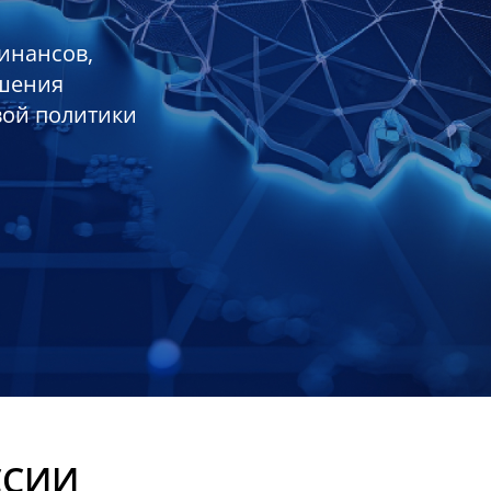
инансов,
ешения
вой политики
ССИИ