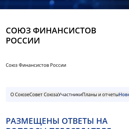
Новости
Мероприятия
СОЮЗ ФИНАНСИСТОВ
Материалы
РОССИИ
Обмен
опытом
Союз Финансистов России
Вступить
О Союзе
Совет Союза
Участники
Планы и отчеты
Нов
РАЗМЕЩЕНЫ ОТВЕТЫ НА