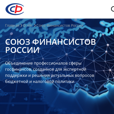
О
Главная
О нас
Союз Финансистов России
нас
СОЮЗ ФИНАНСИСТОВ
О
РОССИИ
СФР
Совет
Объединение профессионалов сферы
Союза
госфинансов, созданное для экспертной
Участники
поддержки и решения актуальных вопросов
бюджетной и налоговой политики
Планы
и
отчеты
Контакты