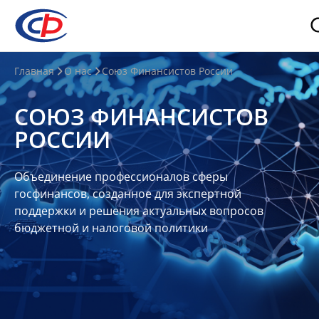
О
Главная
О нас
Союз Финансистов России
нас
СОЮЗ ФИНАНСИСТОВ
О
РОССИИ
СФР
Совет
Объединение профессионалов сферы
Союза
госфинансов, созданное для экспертной
Участники
поддержки и решения актуальных вопросов
бюджетной и налоговой политики
Планы
и
отчеты
Контакты