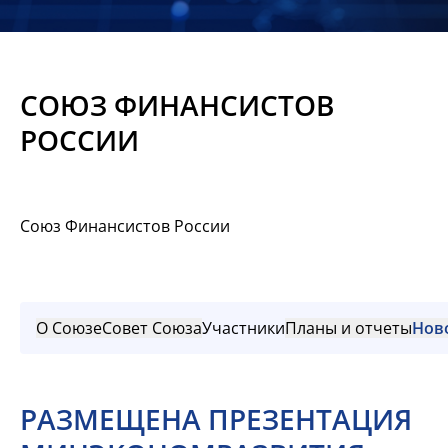
Новости
Мероприятия
СОЮЗ ФИНАНСИСТОВ
Материалы
РОССИИ
Обмен
опытом
Союз Финансистов России
Вступить
О Союзе
Совет Союза
Участники
Планы и отчеты
Нов
РАЗМЕЩЕНА ПРЕЗЕНТАЦИЯ