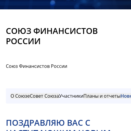
Новости
Мероприятия
СОЮЗ ФИНАНСИСТОВ
Материалы
РОССИИ
Обмен
опытом
Союз Финансистов России
Вступить
О Союзе
Совет Союза
Участники
Планы и отчеты
Нов
ПОЗДРАВЛЯЮ ВАС С