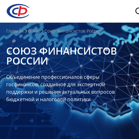
О
Главная
О нас
Союз Финансистов России
нас
СОЮЗ ФИНАНСИСТОВ
О
РОССИИ
СФР
Совет
Объединение профессионалов сферы
Союза
госфинансов, созданное для экспертной
Участники
поддержки и решения актуальных вопросов
бюджетной и налоговой политики
Планы
и
отчеты
Контакты