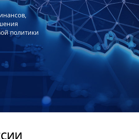
инансов,
ешения
вой политики
ССИИ