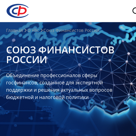
О
Главная
О нас
Союз Финансистов России
нас
СОЮЗ ФИНАНСИСТОВ
О
РОССИИ
СФР
Совет
Объединение профессионалов сферы
Союза
госфинансов, созданное для экспертной
Участники
поддержки и решения актуальных вопросов
бюджетной и налоговой политики
Планы
и
отчеты
Контакты