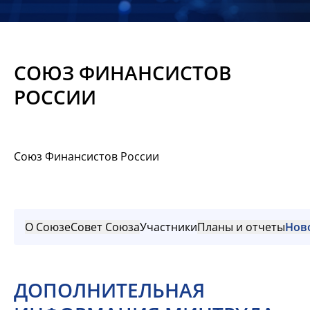
Новости
Мероприятия
СОЮЗ ФИНАНСИСТОВ
Материалы
РОССИИ
Обмен
опытом
Союз Финансистов России
Вступить
О Союзе
Совет Союза
Участники
Планы и отчеты
Нов
ДОПОЛНИТЕЛЬНАЯ