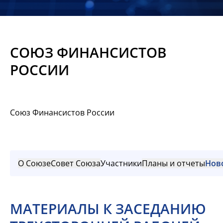
Новости
Мероприятия
СОЮЗ ФИНАНСИСТОВ
Материалы
РОССИИ
Обмен
опытом
Союз Финансистов России
Вступить
О Союзе
Совет Союза
Участники
Планы и отчеты
Нов
МАТЕРИАЛЫ К ЗАСЕДАНИЮ