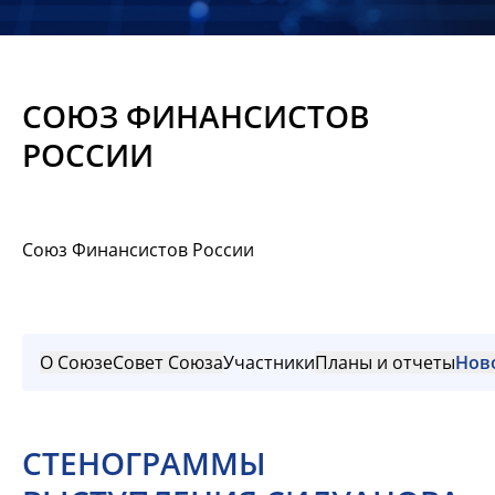
Новости
Мероприятия
СОЮЗ ФИНАНСИСТОВ
Материалы
РОССИИ
Обмен
опытом
Союз Финансистов России
Вступить
О Союзе
Совет Союза
Участники
Планы и отчеты
Нов
СТЕНОГРАММЫ