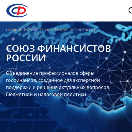
О
Главная
О нас
Союз Финансистов России
нас
СОЮЗ ФИНАНСИСТОВ
О
РОССИИ
СФР
Совет
Объединение профессионалов сферы
Союза
госфинансов, созданное для экспертной
Участники
поддержки и решения актуальных вопросов
бюджетной и налоговой политики
Планы
и
отчеты
Контакты