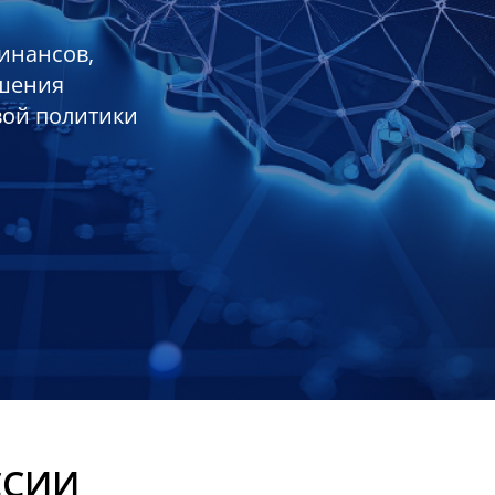
инансов,
ешения
вой политики
ССИИ