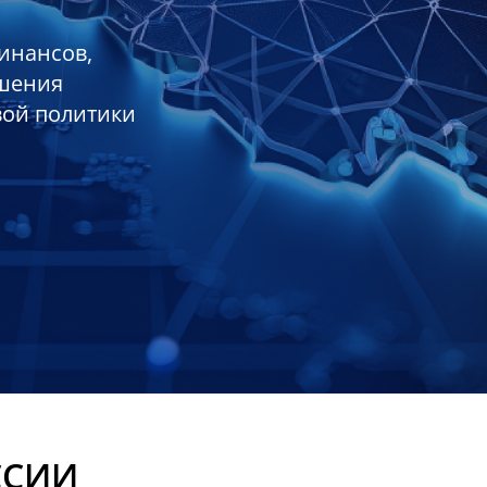
инансов,
ешения
вой политики
ССИИ