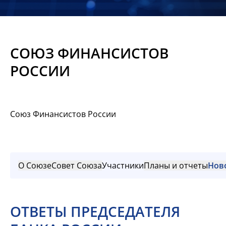
Новости
Мероприятия
СОЮЗ ФИНАНСИСТОВ
Материалы
РОССИИ
Обмен
опытом
Союз Финансистов России
Вступить
О Союзе
Совет Союза
Участники
Планы и отчеты
Нов
ОТВЕТЫ ПРЕДСЕДАТЕЛЯ