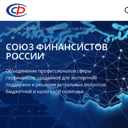
О
Главная
О нас
Союз Финансистов России
нас
СОЮЗ ФИНАНСИСТОВ
О
РОССИИ
СФР
Совет
Объединение профессионалов сферы
Союза
госфинансов, созданное для экспертной
Участники
поддержки и решения актуальных вопросов
бюджетной и налоговой политики
Планы
и
отчеты
Контакты