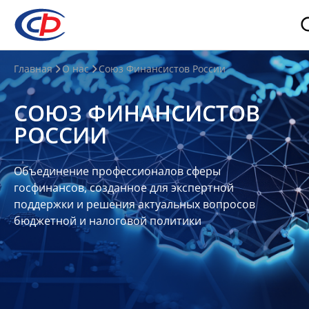
О
Главная
О нас
Союз Финансистов России
нас
СОЮЗ ФИНАНСИСТОВ
О
РОССИИ
СФР
Совет
Объединение профессионалов сферы
Союза
госфинансов, созданное для экспертной
Участники
поддержки и решения актуальных вопросов
бюджетной и налоговой политики
Планы
и
отчеты
Контакты