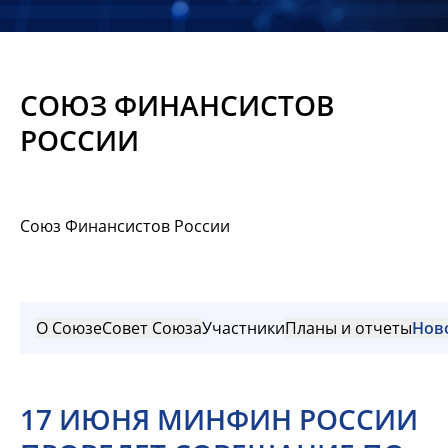
Новости
Мероприятия
СОЮЗ ФИНАНСИСТОВ
Материалы
РОССИИ
Обмен
опытом
Союз Финансистов России
Вступить
О Союзе
Совет Союза
Участники
Планы и отчеты
Нов
17 ИЮНЯ МИНФИН РОССИИ