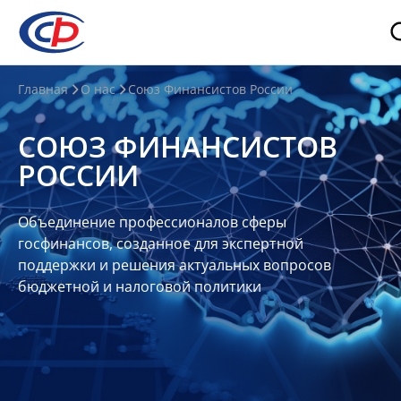
О
Главная
О нас
Союз Финансистов России
нас
СОЮЗ ФИНАНСИСТОВ
О
РОССИИ
СФР
Совет
Объединение профессионалов сферы
Союза
госфинансов, созданное для экспертной
Участники
поддержки и решения актуальных вопросов
бюджетной и налоговой политики
Планы
и
отчеты
Контакты