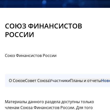
Новости
Мероприятия
СОЮЗ ФИНАНСИСТОВ
Материалы
РОССИИ
Обмен
опытом
Союз Финансистов России
Вступить
О Союзе
Совет Союза
Участники
Планы и отчеты
Нов
Материалы данного раздела доступны только
членам Союза Финансистов России. Для того